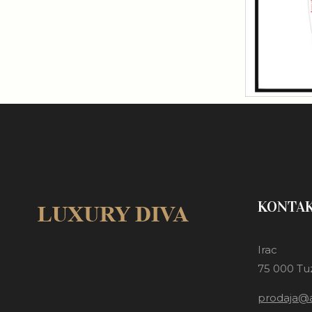
KONTA
Irac
75 000 Tu
prodaja@a