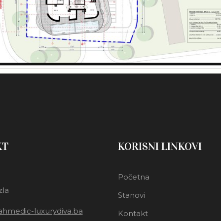
KT
KORISNI LINKOVI
Početna
zla
Stanovi
hmedic-luxurydiva.ba
Kontakt