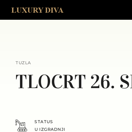
TUZLA
TLOCRT 26. 
STATUS
U IZGRADNJI