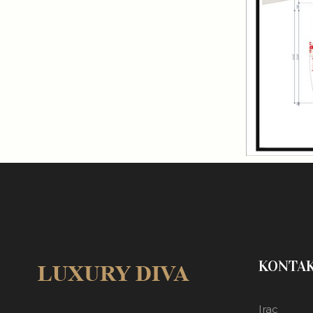
KONTA
Irac