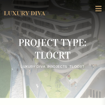
PROJECT TYPE:
TLOCRT
LUXURY DIVA
>
PROJECTS
>
TLOCRT