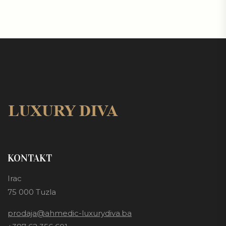
KONTAKT
Irac
75 000 Tuzla
prodaja@ahmedic-luxurydiva.ba